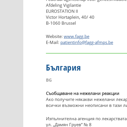
Afdeling Vigilantie
EUROSTATION II
Victor Hortaplein, 40/ 40
B-1060 Brussel
Website:
www.fagg.be
E-Mail:
patientinfo@fagg-afmps.be
България
BG
Съобщаване на нежелани реакции
Ако получите някакви нежелани лекар
всички възможни неописани в тази л
Изпълнителна агенция по лекарствата
ул. „Дамян Груев“ № 8