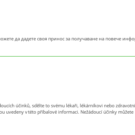
ожете да дадете своя принос за получаване на повече инфо
oucích účinků, sdělte to svému lékaři, lékárníkovi nebo zdravotní
sou uvedeny v této příbalové informaci. Nežádoucí účinky můžete 