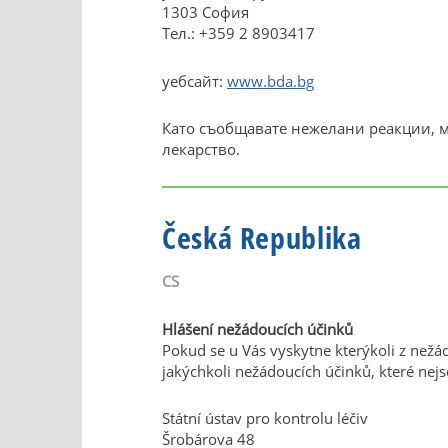
1303 София
Teл.: +359 2 8903417
уебсайт:
www.bda.bg
Като съобщавате нежелани реакции, м
лекарство.
Česká Republika
CS
Hlášení
nežádoucích
účinků
Pokud se u Vás vyskytne kterýkoli z nežád
jakýchkoli nežádoucích účinků, které nej
Státní ústav pro kontrolu léčiv
Šrobárova 48