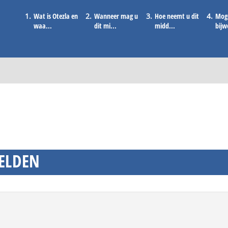
Wat is Otezla en
Wanneer mag u
Hoe neemt u dit
Moge
waa...
dit mi...
midd...
bijw
Franç
ELDEN