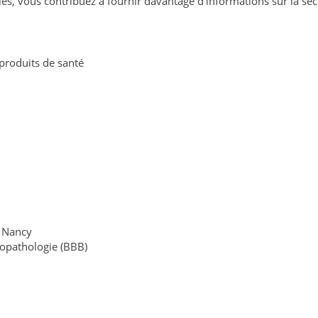
ables, vous contribuez à fournir davantage d’informations sur la s
produits de santé
e Nancy
iopathologie (BBB)