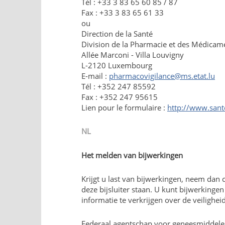
Tél : +33 3 83 65 60 85 / 87
Fax : +33 3 83 65 61 33
ou
Direction de la Santé
Division de la Pharmacie et des Médicam
Allée Marconi - Villa Louvigny
L-2120 Luxembourg
E-mail :
pharmacovigilance@ms.etat.lu
Tél : +352 247 85592
Fax : +352 247 95615
Lien pour le formulaire :
http://www.sante
NL
Het melden van bijwerkingen
Krijgt u last van bijwerkingen, neem dan 
deze bijsluiter staan. U kunt bijwerkinge
informatie te verkrijgen over de veilighe
Federaal agentschap voor geneesmiddel