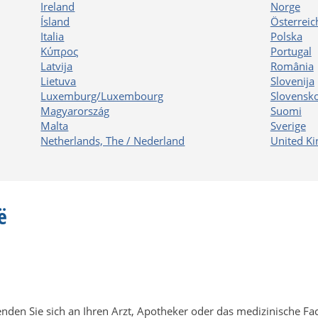
Ireland
Norge
Ísland
Österreic
Italia
Polska
Κύπρος
Portugal
Latvija
România
Lietuva
Slovenija
Luxemburg/Luxembourg
Slovensk
Magyarország
Suomi
Malta
Sverige
Netherlands, The / Nederland
United K
ë
n Sie sich an Ihren Arzt, Apotheker oder das medizinische Fach