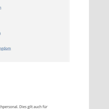
h
o
ingdom
personal. Dies gilt auch für