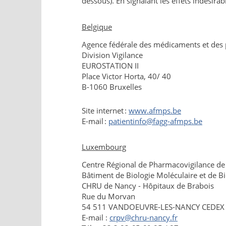
dessous). En signalant les effets indésir
Belgique
Agence fédérale des médicaments et des 
Division Vigilance
EUROSTATION II
Place Victor Horta, 40/ 40
B-1060 Bruxelles
Site internet :
www.afmps.be
E-mail :
patientinfo@fagg-afmps.be
Luxembourg
Centre Régional de Pharmacovigilance d
Bâtiment de Biologie Moléculaire et de B
CHRU de Nancy - Hôpitaux de Brabois
Rue du Morvan
54 511 VANDOEUVRE-LES-NANCY CEDEX
E-mail :
crpv@chru-nancy.fr