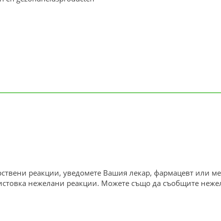
ствени реакции, уведомете Вашия лекар, фармацевт или ме
истовка нежелани реакции. Можете също да съобщите неже