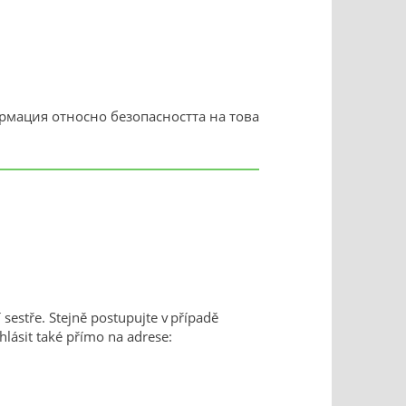
рмация относно безопасността на това
 sestře. Stejně postupujte v případě
hlásit také přímo na adrese: