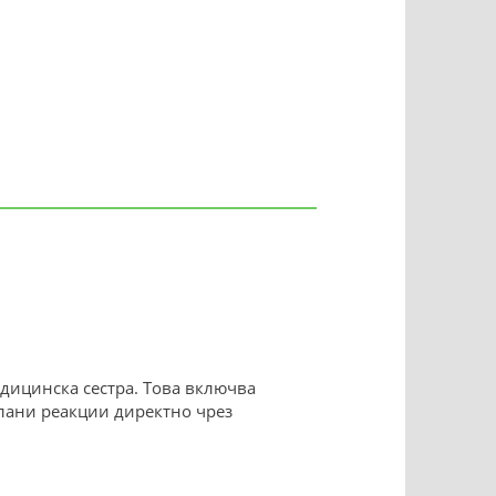
дицинска сестра. Това включва
лани реакции директно чрез