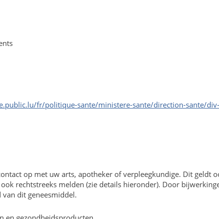
ents
.public.lu/fr/politique-sante/ministere-sante/direction-sante/
contact op met uw arts, apotheker of verpleegkundige. Dit geldt o
n ook rechtstreeks melden (zie details hieronder). Door bijwerki
id van dit geneesmiddel.
en en gezondheidsproducten