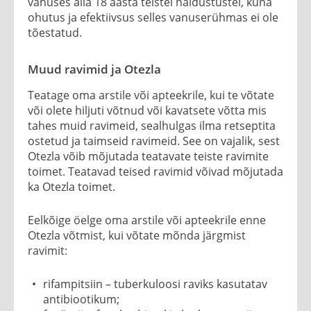
vanuses alla 18 aasta teistel näidustustel, kuna
ohutus ja efektiivsus selles vanuserühmas ei ole
tõestatud.
Muud ravimid ja Otezla
Teatage oma arstile või apteekrile, kui te võtate
või olete hiljuti võtnud või kavatsete võtta mis
tahes muid ravimeid, sealhulgas ilma retseptita
ostetud ja taimseid ravimeid. See on vajalik, sest
Otezla võib mõjutada teatavate teiste ravimite
toimet. Teatavad teised ravimid võivad mõjutada
ka Otezla toimet.
Eelkõige öelge oma arstile või apteekrile enne
Otezla võtmist, kui võtate mõnda järgmist
ravimit:
rifampitsiin – tuberkuloosi raviks kasutatav
antibiootikum;