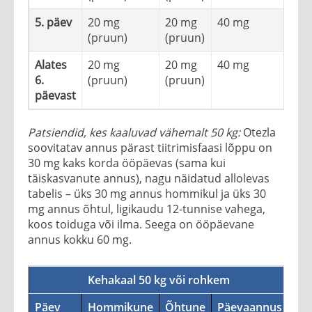
5. päev
20 mg
20 mg
40 mg
(pruun)
(pruun)
Alates
20 mg
20 mg
40 mg
6.
(pruun)
(pruun)
päevast
Patsiendid, kes kaaluvad vähemalt 50 kg:
Otezla
soovitatav annus pärast tiitrimisfaasi lõppu on
30 mg kaks korda ööpäevas (sama kui
täiskasvanute annus), nagu näidatud allolevas
tabelis – üks 30 mg annus hommikul ja üks 30
mg annus õhtul, ligikaudu 12-tunnise vahega,
koos toiduga või ilma. Seega on ööpäevane
annus kokku 60 mg.
Kehakaal 50 kg või rohkem
Päev
Hommikune
Õhtune
Päevaannus