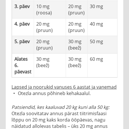
3. päev
10 mg
20 mg
30 mg
(roosa)
(pruun)
4. päev
20 mg
20 mg
40 mg
(pruun)
(pruun)
5. päev
20 mg
30 mg
50 mg
(pruun)
(beež)
Alates
30 mg
30 mg
60 mg
6.
(beež)
(beež)
päevast
Lapsed ja noorukid vanuses 6 aastat ja vanemad
Otezla annus põhineb kehakaalul.
Patsiendid, kes kaaluvad 20 kg kuni alla 50 kg:
Otezla soovitatav annus pärast tiitrimisfaasi
lõppu on 20 mg kaks korda ööpäevas, nagu
näidatud allolevas tabelis – üks 20 mg annus