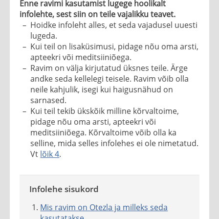
Enne ravimi kasutamist lugege hoolikalt
infolehte, sest siin on teile vajalikku teavet.
Muuda Keelt
Hoidke infoleht alles, et seda vajadusel uuesti
lugeda.
Kui teil on lisaküsimusi, pidage nõu oma arsti,
apteekri või meditsiiniõega.
Ravim on välja kirjutatud üksnes teile. Ärge
andke seda kellelegi teisele. Ravim võib olla
neile kahjulik, isegi kui haigusnähud on
sarnased.
Kui teil tekib ükskõik milline kõrvaltoime,
pidage nõu oma arsti, apteekri või
meditsiiniõega. Kõrvaltoime võib olla ka
selline, mida selles infolehes ei ole nimetatud.
Vt
lõik 4
.
Infolehe sisukord
Mis ravim on Otezla ja milleks seda
kasutatakse