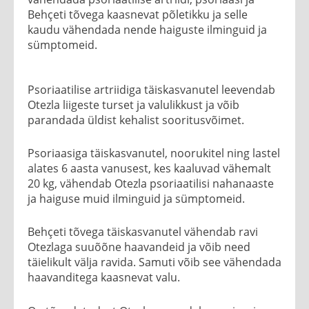
Behçeti tõvega kaasnevat põletikku ja selle
kaudu vähendada nende haiguste ilminguid ja
sümptomeid.
Psoriaatilise artriidiga täiskasvanutel leevendab
Otezla liigeste turset ja valulikkust ja võib
parandada üldist kehalist sooritusvõimet.
Psoriaasiga täiskasvanutel, noorukitel ning lastel
alates 6 aasta vanusest, kes kaaluvad vähemalt
20 kg, vähendab Otezla psoriaatilisi nahanaaste
ja haiguse muid ilminguid ja sümptomeid.
Behçeti tõvega täiskasvanutel vähendab ravi
Otezlaga suuõõne haavandeid ja võib need
täielikult välja ravida. Samuti võib see vähendada
haavanditega kaasnevat valu.