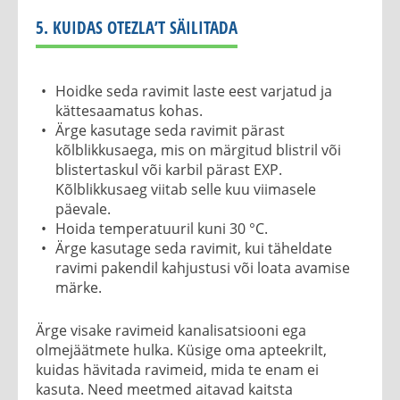
5. KUIDAS OTEZLA’T SÄILITADA
Hoidke seda ravimit laste eest varjatud ja
kättesaamatus kohas.
Ärge kasutage seda ravimit pärast
kõlblikkusaega, mis on märgitud blistril või
blistertaskul või karbil pärast EXP.
Kõlblikkusaeg viitab selle kuu viimasele
päevale.
Hoida temperatuuril kuni 30 °C.
Ärge kasutage seda ravimit, kui täheldate
ravimi pakendil kahjustusi või loata avamise
märke.
Ärge visake ravimeid kanalisatsiooni ega
olmejäätmete hulka. Küsige oma apteekrilt,
kuidas hävitada ravimeid, mida te enam ei
kasuta. Need meetmed aitavad kaitsta