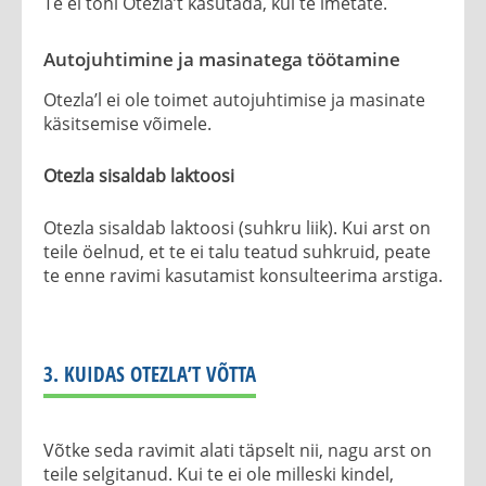
Te ei tohi Otezla’t kasutada, kui te imetate.
Autojuhtimine ja masinatega töötamine
Otezla’l ei ole toimet autojuhtimise ja masinate
käsitsemise võimele.
Otezla sisaldab laktoosi
Otezla sisaldab laktoosi (suhkru liik). Kui arst on
teile öelnud, et te ei talu teatud suhkruid, peate
te enne ravimi kasutamist konsulteerima arstiga.
3. KUIDAS OTEZLA’T VÕTTA
Võtke seda ravimit alati täpselt nii, nagu arst on
teile selgitanud. Kui te ei ole milleski kindel,