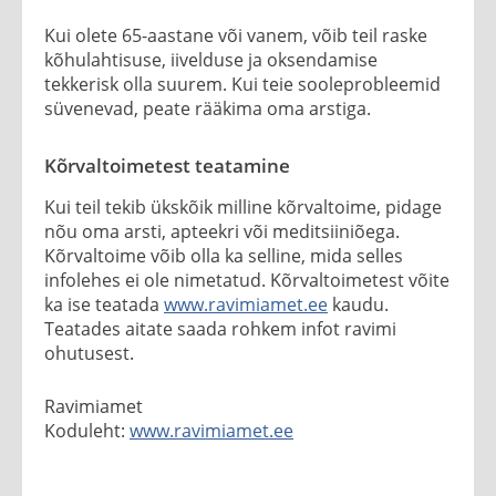
Kui olete 65-aastane või vanem, võib teil raske
kõhulahtisuse, iivelduse ja oksendamise
tekkerisk olla suurem. Kui teie sooleprobleemid
süvenevad, peate rääkima oma arstiga.
Kõrvaltoimetest teatamine
Kui teil tekib ükskõik milline kõrvaltoime, pidage
nõu oma arsti, apteekri või meditsiiniõega.
Kõrvaltoime võib olla ka selline, mida selles
infolehes ei ole nimetatud. Kõrvaltoimetest võite
ka ise teatada
www.ravimiamet.ee
kaudu.
Teatades aitate saada rohkem infot ravimi
ohutusest.
Ravimiamet
Koduleht:
www.ravimiamet.ee