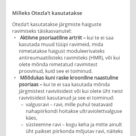
Milleks Otezla’t kasutatakse
Otezla’t kasutatakse järgmiste haiguste
ravimiseks täiskasvanutel:
Aktiivne psoriaatiline artriit –
kui te ei saa
kasutada muud tüüpi ravimeid, mida
nimetatakse haigust moduleerivateks
antireumaatilisteks ravimiteks (HMR), või kui
olete mõnda nimetatud ravimitest
proovinud, kuid see ei toiminud.
Mõõdukas kuni raske krooniline naastuline
psoriaas
–
kui te ei saa kasutada mõnda
järgmistest raviviisidest või kui olete üht neist
raviviisidest kasutanud ja see ei toiminud:
valgusravi – ravi, mille puhul teatavaid
nahapiirkondi hoitakse ultraviolettvalguse
käes,
süsteemne ravi – kogu keha ja mitte ainult
üht paikset piirkonda mõjutav ravi, näiteks