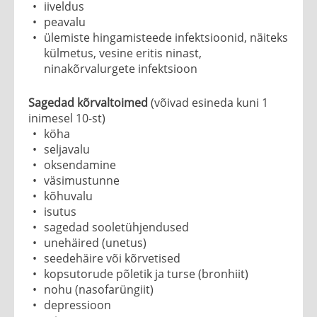
iiveldus
peavalu
ülemiste hingamisteede infektsioonid, näiteks
külmetus, vesine eritis ninast,
ninakõrvalurgete infektsioon
Sagedad kõrvaltoimed
(võivad esineda kuni 1
inimesel 10-st)
köha
seljavalu
oksendamine
väsimustunne
kõhuvalu
isutus
sagedad sooletühjendused
unehäired (unetus)
seedehäire või kõrvetised
kopsutorude põletik ja turse (bronhiit)
nohu (nasofarüngiit)
depressioon