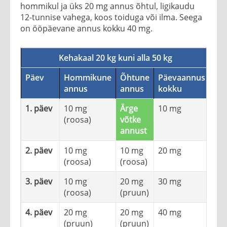
hommikul ja üks 20 mg annus õhtul, ligikaudu
12-tunnise vahega, koos toiduga või ilma. Seega
on ööpäevane annus kokku 40 mg.
Kehakaal 20 kg kuni alla 50 kg
Päev
Hommikune
Õhtune
Päevaannus
annus
annus
kokku
1. päev
10 mg
Ärge
10 mg
(roosa)
võtke
annust
2. päev
10 mg
10 mg
20 mg
(roosa)
(roosa)
3. päev
10 mg
20 mg
30 mg
(roosa)
(pruun)
4. päev
20 mg
20 mg
40 mg
(pruun)
(pruun)