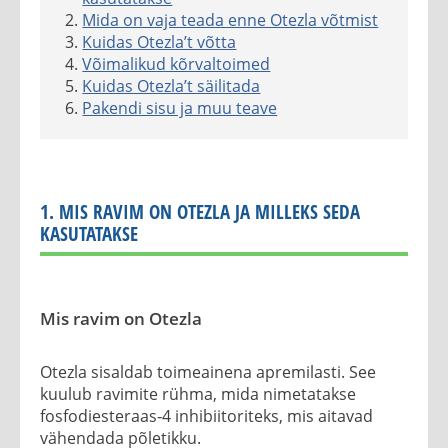
Mida on vaja teada enne Otezla võtmist
Kuidas Otezla’t võtta
Võimalikud kõrvaltoimed
Kuidas Otezla’t säilitada
Pakendi sisu ja muu teave
1. MIS RAVIM ON OTEZLA JA MILLEKS SEDA
KASUTATAKSE
Mis ravim on Otezla
Otezla sisaldab toimeainena apremilasti. See
kuulub ravimite rühma, mida nimetatakse
fosfodiesteraas‑4 inhibiitoriteks, mis aitavad
vähendada põletikku.