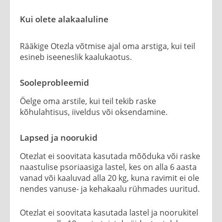
Kui olete alakaaluline
Rääkige Otezla võtmise ajal oma arstiga, kui teil
esineb iseeneslik kaalukaotus.
Sooleprobleemid
Öelge oma arstile, kui teil tekib raske
kõhulahtisus, iiveldus või oksendamine.
Lapsed ja noorukid
Otezlat ei soovitata kasutada mõõduka või raske
naastulise psoriaasiga lastel, kes on alla 6 aasta
vanad või kaaluvad alla 20 kg, kuna ravimit ei ole
nendes vanuse- ja kehakaalu rühmades uuritud.
Otezlat ei soovitata kasutada lastel ja noorukitel