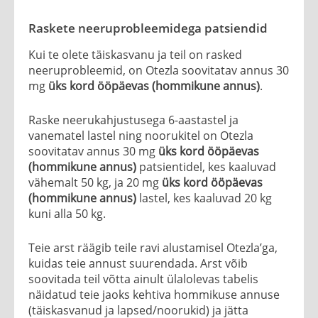
Raskete neeruprobleemidega patsiendid
Kui te olete täiskasvanu ja teil on rasked
neeruprobleemid, on Otezla soovitatav annus 30
mg
üks kord ööpäevas (hommikune annus)
.
Raske neerukahjustusega 6-aastastel ja
vanematel lastel ning noorukitel on Otezla
soovitatav annus 30 mg
üks kord ööpäevas
(hommikune annus)
patsientidel, kes kaaluvad
vähemalt 50 kg, ja 20 mg
üks kord ööpäevas
(hommikune annus)
lastel, kes kaaluvad 20 kg
kuni alla 50 kg.
Teie arst räägib teile ravi alustamisel Otezla’ga,
kuidas teie annust suurendada. Arst võib
soovitada teil võtta ainult ülalolevas tabelis
näidatud teie jaoks kehtiva hommikuse annuse
(täiskasvanud ja lapsed/noorukid) ja jätta