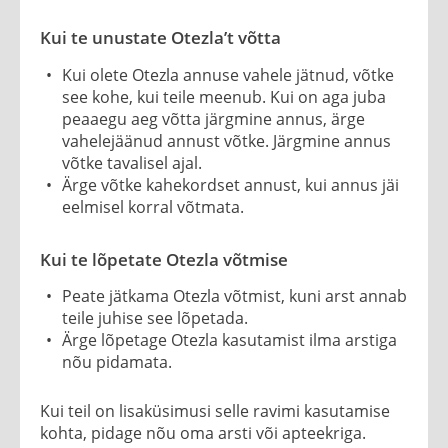
Kui te unustate Otezla’t võtta
Kui olete Otezla annuse vahele jätnud, võtke
see kohe, kui teile meenub. Kui on aga juba
peaaegu aeg võtta järgmine annus, ärge
vahelejäänud annust võtke. Järgmine annus
võtke tavalisel ajal.
Ärge võtke kahekordset annust, kui annus jäi
eelmisel korral võtmata.
Kui te lõpetate Otezla võtmise
Peate jätkama Otezla võtmist, kuni arst annab
teile juhise see lõpetada.
Ärge lõpetage Otezla kasutamist ilma arstiga
nõu pidamata.
Kui teil on lisaküsimusi selle ravimi kasutamise
kohta, pidage nõu oma arsti või apteekriga.