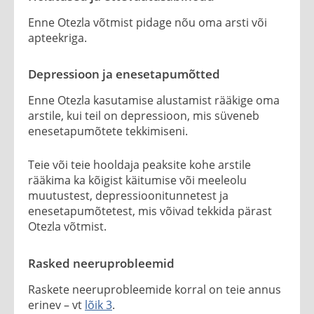
Enne Otezla võtmist pidage nõu oma arsti või
apteekriga.
Depressioon ja enesetapumõtted
Enne Otezla kasutamise alustamist rääkige oma
arstile, kui teil on depressioon, mis süveneb
enesetapumõtete tekkimiseni.
Teie või teie hooldaja peaksite kohe arstile
rääkima ka kõigist käitumise või meeleolu
muutustest, depressioonitunnetest ja
enesetapumõtetest, mis võivad tekkida pärast
Otezla võtmist.
Rasked neeruprobleemid
Raskete neeruprobleemide korral on teie annus
erinev – vt
lõik 3
.