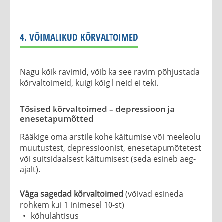
4. VÕIMALIKUD KÕRVALTOIMED
Nagu kõik ravimid, võib ka see ravim põhjustada
kõrvaltoimeid, kuigi kõigil neid ei teki.
Tõsised kõrvaltoimed – depressioon ja
enesetapumõtted
Rääkige oma arstile kohe käitumise või meeleolu
muutustest, depressioonist, enesetapumõtetest
või suitsidaalsest käitumisest (seda esineb aeg-
ajalt).
Väga sagedad kõrvaltoimed
(võivad esineda
rohkem kui 1 inimesel 10-st)
kõhulahtisus