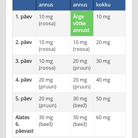
annus
annus
kokku
1. päev
10 mg
Ärge
10 mg
(roosa)
võtke
annust
2. päev
10 mg
10 mg
20 mg
(roosa)
(roosa)
3. päev
10 mg
20 mg
30 mg
(roosa)
(pruun)
4. päev
20 mg
20 mg
40 mg
(pruun)
(pruun)
5. päev
20 mg
30 mg
50 mg
(pruun)
(beež)
Alates
30 mg
30 mg
60 mg
6.
(beež)
(beež)
päevast