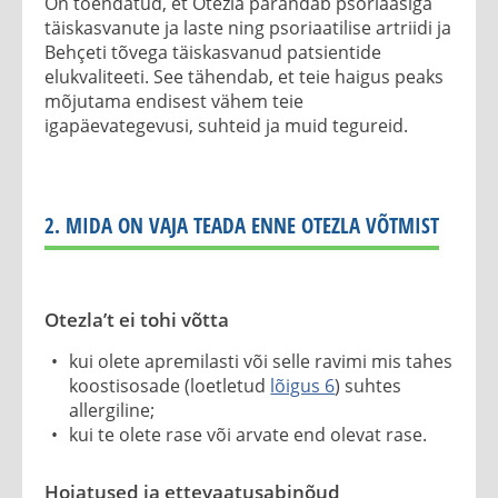
On tõendatud, et Otezla parandab psoriaasiga
täiskasvanute ja laste ning psoriaatilise artriidi ja
Behçeti tõvega täiskasvanud patsientide
elukvaliteeti. See tähendab, et teie haigus peaks
mõjutama endisest vähem teie
igapäevategevusi, suhteid ja muid tegureid.
2. MIDA ON VAJA TEADA ENNE OTEZLA VÕTMIST
Otezla’t ei tohi võtta
kui olete apremilasti või selle ravimi mis tahes
koostisosade (loetletud
lõigus 6
) suhtes
allergiline;
kui te olete rase või arvate end olevat rase.
Hoiatused ja ettevaatusabinõud