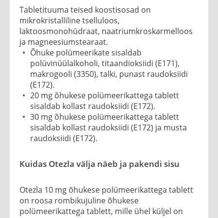
Tabletituuma teised koostisosad on
mikrokristalliline tselluloos,
laktoosmonohüdraat, naatriumkroskarmelloos
ja magneesiumstearaat.
Õhuke polümeerikate sisaldab
polüvinüülalkoholi, titaandioksiidi (E171),
makrogooli (3350), talki, punast raudoksiidi
(E172).
20 mg õhukese polümeerikattega tablett
sisaldab kollast raudoksiidi (E172).
30 mg õhukese polümeerikattega tablett
sisaldab kollast raudoksiidi (E172) ja musta
raudoksiidi (E172).
Kuidas Otezla välja näeb ja pakendi sisu
Otezla 10 mg õhukese polümeerikattega tablett
on roosa rombikujuline õhukese
polümeerikattega tablett, mille ühel küljel on