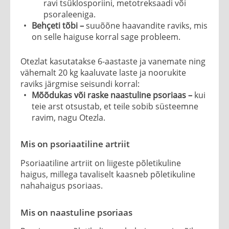
ravi tsüklosporiini, metotreksaadi või
psoraleeniga.
Behçeti tõbi –
suuõõne haavandite raviks, mis
on selle haiguse korral sage probleem.
Otezlat kasutatakse 6-aastaste ja vanemate ning
vähemalt 20 kg kaaluvate laste ja noorukite
raviks järgmise seisundi korral:
Mõõdukas või raske naastuline psoriaas –
kui
teie arst otsustab, et teile sobib süsteemne
ravim, nagu Otezla.
Mis on psoriaatiline artriit
Psoriaatiline artriit on liigeste põletikuline
haigus, millega tavaliselt kaasneb põletikuline
nahahaigus psoriaas.
Mis on naastuline psoriaas