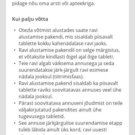
pidage nõu oma arsti või apteekriga.
Kui palju võtta
Otezla võtmist alustades saate ravi
alustamise pakendi, mis sisaldab piisavalt
tablette kokku kahenädalase ravi jaoks.
Ravi alustamise pakendil on selge märgistus,
et võtaksite kindlasti õigel ajal õige tableti.
Teie ravi algab väiksema annusega ja seda
suurendatakse järk-järgult ravi esimese
nädala jooksul (tiitrimisfaas).
Ravi alustamise pakend sisaldab ka piisavalt
tablette raviks soovitatavas annuses veel ühe
nädala jooksul.
Pärast soovitatava annuseni jõudmist on teile
väljakirjutatud pakendites ainult ühe
tugevusega tabletid.
See annuse järkjärgulise suurendamise etapp
tuleb läbida ainult üks kord, ravi uuesti