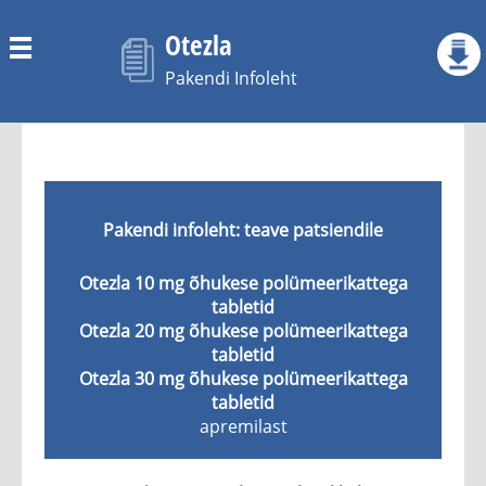
Menu
Zoeken
Mis Ravim On Otezla Ja Milleks Seda Kasutatakse
Mida On Vaja Teada Enne Otezla Võtmist
Pakendi infoleht: teave patsiendile
Kuidas Otezla’t Võtta
Otezla 10 mg õhukese polümeerikattega
Võimalikud Kõrvaltoimed
tabletid
Otezla 20 mg õhukese polümeerikattega
Kuidas Otezla’t Säilitada
tabletid
Otezla 30 mg õhukese polümeerikattega
Pakendi Sisu Ja Muu Teave
tabletid
apremilast
Kõrvaltoimetest Teatamine