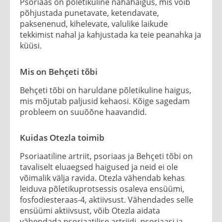
Psoriaas on põletikuline nahahaigus, mis võib
põhjustada punetavate, ketendavate,
paksenenud, kihelevate, valulike laikude
tekkimist nahal ja kahjustada ka teie peanahka ja
küüsi.
Mis on Behçeti tõbi
Behçeti tõbi on haruldane põletikuline haigus,
mis mõjutab paljusid kehaosi. Kõige sagedam
probleem on suuõõne haavandid.
Kuidas Otezla toimib
Psoriaatiline artriit, psoriaas ja Behçeti tõbi on
tavaliselt eluaegsed haigused ja neid ei ole
võimalik välja ravida. Otezla vähendab kehas
leiduva põletikuprotsessis osaleva ensüümi,
fosfodiesteraas-4, aktiivsust. Vähendades selle
ensüümi aktiivsust, võib Otezla aidata
vähendada psoriaatilise artriidi, psoriaasi ja