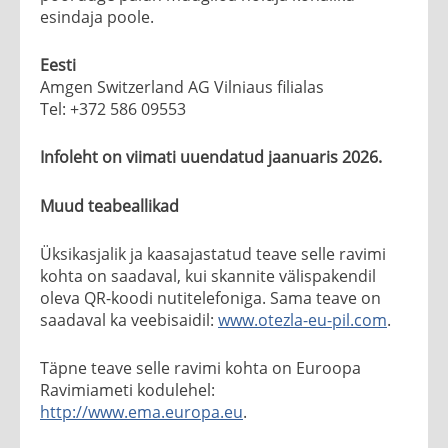
esindaja poole.
Eesti
Amgen Switzerland AG Vilniaus filialas
Tel: +372 586 09553
Infoleht on viimati uuendatud jaanuaris 2026.
Muud teabeallikad
Üksikasjalik ja kaasajastatud teave selle ravimi
kohta on saadaval, kui skannite välispakendil
oleva QR-koodi nutitelefoniga. Sama teave on
saadaval ka veebisaidil:
www.otezla-eu-pil.com
.
Täpne teave selle ravimi kohta on Euroopa
Ravimiameti kodulehel:
http://www.ema.europa.eu
.