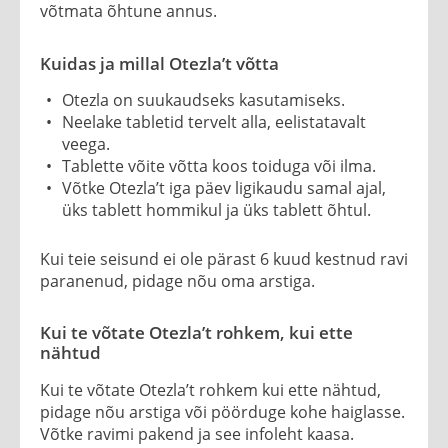
võtmata õhtune annus.
Kuidas ja millal Otezla’t võtta
Otezla on suukaudseks kasutamiseks.
Neelake tabletid tervelt alla, eelistatavalt
veega.
Tablette võite võtta koos toiduga või ilma.
Võtke Otezla’t iga päev ligikaudu samal ajal,
üks tablett hommikul ja üks tablett õhtul.
Kui teie seisund ei ole pärast 6 kuud kestnud ravi
paranenud, pidage nõu oma arstiga.
Kui te võtate Otezla’t rohkem, kui ette
nähtud
Kui te võtate Otezla’t rohkem kui ette nähtud,
pidage nõu arstiga või pöörduge kohe haiglasse.
Võtke ravimi pakend ja see infoleht kaasa.