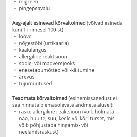
migreen
pingepeavalu
Aeg-ajalt esinevad kõrvaltoimed
(võivad esineda
kuni 1 inimesel 100-st)
lööve
nõgestõbi (urtikaaria)
kaalulangus
allergiline reaktsioon
soole- või maoverejooks
enesetapumõtted või -käitumine
ärevus
tujumuutused
Teadmata kõrvaltoimed
(esinemissagedust ei
saa hinnata olemasolevate andmete alusel):
raske allergiline reaktsioon (võib hõlmata
näo, huulte, suu, keele või kõri turset, mis
võib põhjustada hingamis- või
neelamisraskust)