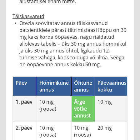
alustamisel enam mitte.
Täiskasvanud
Otezla soovitatav annus täiskasvanud
patsientidele pärast tiitrimisfaasi lõppu on 30
mg kaks korda ööpäevas, nagu näidatud
allolevas tabelis – üks 30 mg annus hommikul
ja üks 30 mg annus õhtul, ligikaudu 12-
tunnise vahega, koos toiduga või ilma. Seega
on ööpäevane annus kokku
60 mg.
Päev
Hommikune
Õhtune
Päevaannus
annus
annus
kokku
1. päev
10 mg
Ärge
10 mg
(roosa)
võtke
annust
2. päev
10 mg
10 mg
20 mg
(roosa)
(roosa)