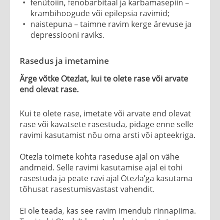
fenütoiin, fenobarbitaal ja karbamasepiin –
krambihoogude või epilepsia ravimid;
naistepuna – taimne ravim kerge ärevuse ja
depressiooni raviks.
Rasedus ja imetamine
Ärge võtke Otezlat, kui te olete rase või arvate
end olevat rase.
Kui te olete rase, imetate või arvate end olevat
rase või kavatsete rasestuda, pidage enne selle
ravimi kasutamist nõu oma arsti või apteekriga.
Otezla toimete kohta raseduse ajal on vähe
andmeid. Selle ravimi kasutamise ajal ei tohi
rasestuda ja peate ravi ajal Otezla’ga kasutama
tõhusat rasestumisvastast vahendit.
Ei ole teada, kas see ravim imendub rinnapiima.